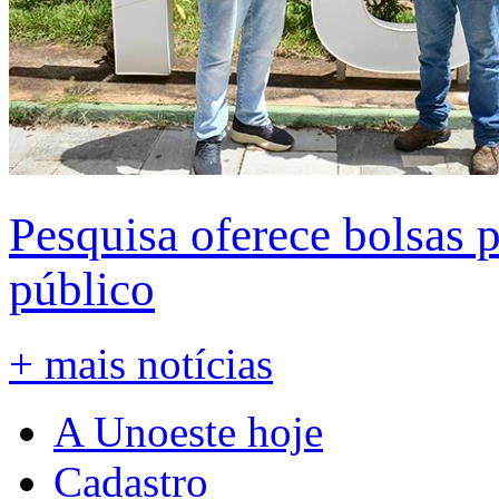
Pesquisa oferece bolsas 
público
+ mais notícias
A Unoeste hoje
Cadastro