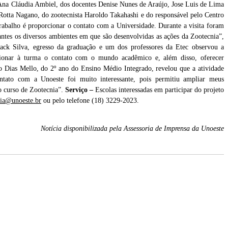
 Ana Cláudia Ambiel, dos docentes Denise Nunes de Araújo, Jose Luis de Lima
otta Nagano, do zootecnista Haroldo Takahashi e do responsável pelo Centro
trabalho é proporcionar o contato com a Universidade. Durante a visita foram
tantes os diversos ambientes em que são desenvolvidas as ações da Zootecnia”,
ack Silva, egresso da graduação e um dos professores da Etec observou a
cionar à turma o contato com o mundo acadêmico e, além disso, oferecer
go Dias Mello, do 2º ano do Ensino Médio Integrado, revelou que a atividade
ontato com a Unoeste foi muito interessante, pois permitiu ampliar meus
o curso de Zootecnia”.
Serviço –
Escolas interessadas em participar do projeto
nia@unoeste.br
ou pelo telefone (18) 3229-2023.
Notícia disponibilizada pela Assessoria de Imprensa da Unoeste
de
Alunos conheceram diversas instalações onde são desenvolvidos os estudos do curso de
graduação na área