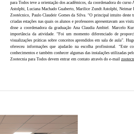
para Todos teve a orientação dos acadêmicos, da coordenadora do curso
Astolphi, Luciana Machado Guaberto, Marilice Zundt Astolphi, Neimar R
Zootécnico, Paulo Claudeir Gomes da Silva. “O principal intuito deste 
criadas estações nas quais os alunos e professores apresentavam aos visi
disse a coordenadora da graduação Ana Claudia Ambiel. Marcelo Kur
importância da atividade. “Foi um momento diferenciado de propor
visualizações práticas sobre conceitos aprendidos em sala de aula”. Hu
ofereceu informações que ajudarão na escolha profissional. “Este c
conhecimentos e também conhecer algumas das instalações utilizadas pel
Zootecnia para Todos devem entrar em contato através do e-mail
zootec
Alunos conheceram diversas instalações onde são desenvolvidos os estudos do curso 
so de
graduação na área