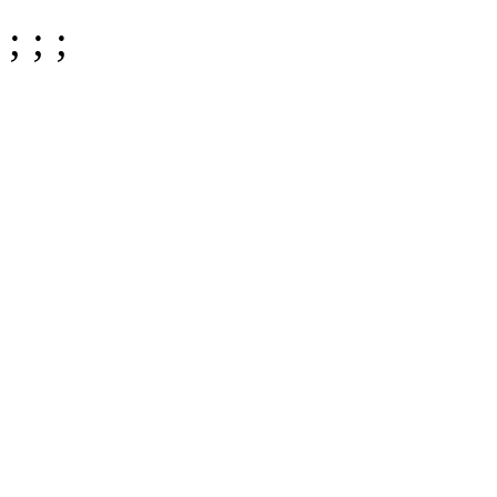
;
;
;