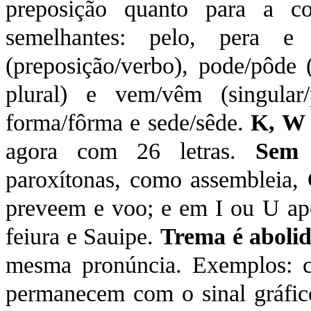
preposição quanto para a c
semelhantes: pelo, pera e
(preposição/verbo), pode/pôde (
plural) e vem/vêm (singular/
forma/fôrma e sede/sêde.
K, W 
agora com 26 letras.
Sem 
paroxítonas, como assembleia, 
preveem e voo; e em I ou U apó
feiura e Sauipe.
Trema é aboli
mesma pronúncia. Exemplos: c
permanecem com o sinal gráfi