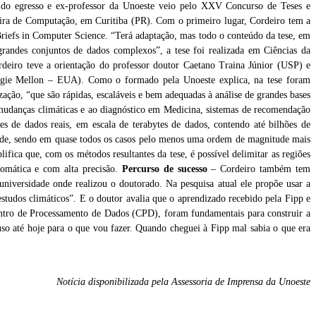
l do egresso e ex-professor da Unoeste veio pelo XXV Concurso de Teses e
eira de Computação, em Curitiba (PR). Com o primeiro lugar, Cordeiro tem a
rBriefs in Computer Science. “Terá adaptação, mas todo o conteúdo da tese, em
 grandes conjuntos de dados complexos”, a tese foi realizada em Ciências da
eiro teve a orientação do professor doutor Caetano Traina Júnior (USP) e
negie Mellon – EUA). Como o formado pela Unoeste explica, na tese foram
ação, “que são rápidas, escaláveis e bem adequadas à análise de grandes bases
mudanças climáticas e ao diagnóstico em Medicina, sistemas de recomendação
ses de dados reais, em escala de terabytes de dados, contendo até bilhões de
idade, sendo em quase todos os casos pelo menos uma ordem de magnitude mais
ifica que, com os métodos resultantes da tese, é possível delimitar as regiões
tomática e com alta precisão.
Percurso de sucesso
– Cordeiro também tem
iversidade onde realizou o doutorado. Na pesquisa atual ele propõe usar a
 estudos climáticos”. E o doutor avalia que o aprendizado recebido pela Fipp e
entro de Processamento de Dados (CPD), foram fundamentais para construir a
so até hoje para o que vou fazer. Quando cheguei à Fipp mal sabia o que era
Notícia disponibilizada pela Assessoria de Imprensa da Unoeste