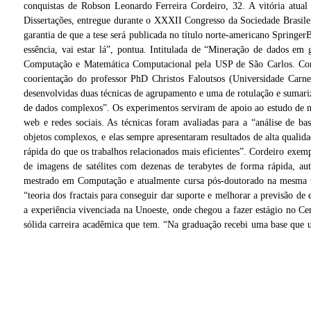
conquistas de Robson Leonardo Ferreira Cordeiro, 32. A vitória atua
Dissertações, entregue durante o XXXII Congresso da Sociedade Brasil
garantia de que a tese será publicada no título norte-americano Springe
essência, vai estar lá”, pontua. Intitulada de “Mineração de dados em
Computação e Matemática Computacional pela USP de São Carlos. Cord
coorientação do professor PhD Christos Faloutsos (Universidade Car
desenvolvidas duas técnicas de agrupamento e uma de rotulação e sumariz
de dados complexos”. Os experimentos serviram de apoio ao estudo de 
web e redes sociais. As técnicas foram avaliadas para a “análise de ba
objetos complexos, e elas sempre apresentaram resultados de alta qual
rápida do que os trabalhos relacionados mais eficientes”. Cordeiro exempl
de imagens de satélites com dezenas de terabytes de forma rápida, au
mestrado em Computação e atualmente cursa pós-doutorado na mesma un
“teoria dos fractais para conseguir dar suporte e melhorar a previsão de
schoal
Pós-doutorando comemora mérito com esposa Alice e filho Lucas
a experiência vivenciada na Unoeste, onde chegou a fazer estágio no C
sólida carreira acadêmica que tem. “Na graduação recebi uma base que u