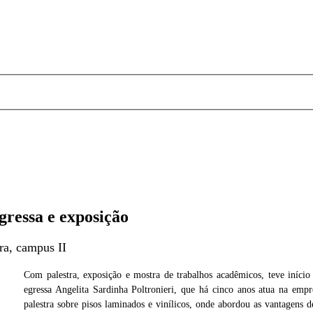
gressa e exposição
ra, campus II
Com palestra, exposição e mostra de trabalhos acadêmicos, teve início
egressa Angelita Sardinha Poltronieri, que há cinco anos atua na emp
avares
Foto: Mariana Tavar
palestra sobre pisos laminados e vinílicos, onde abordou as vantagens d