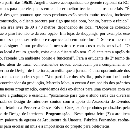
e a partir das 19h30. Angelita esteve acompanhada do gerente regional da RC,
micos para que eles pudessem conhecer melhor tecnicamente os materiais. “É
e. A designer pontuou que esses produtos estão sendo muito usados, inclusive
construção, o cliente procura por algo que seja bom, bonito, barato e rápido”,
o em área livre de 30 a 40 metros, dependendo do local. “Depois de colocado
e o piso frio não te dá essa opção. Em lojas de shoppings, por exemplo, esse
ém disso, pode ser retirado e reaproveitado em outro local”. Sobre o mercado
, o designer é um profissional necessário e com custo mais acessível. “O
o local é muito grande, coisa que o cliente não tem. O cliente tem a opção de
so, fazendo um ambiente bonito e funcional”. Para a estudante do 2º termo de
ades, além de trazer conhecimentos novos, contribuem para complementar o
termo de Design de Interiores, acredita que a jornada é uma oportunidade dos
 ramos que podem seguir. “Vou participar dos três dias, pois é um local onde
 o coordenador da graduação, Marcelo Mota, o evento é um pedido dos próprios
No hall do bloco B3 pode ser conferido produtos produzidos com PVC, pela empresa
, na nossa programação, convidamos dois ex-alunos para uma conversa com os
Peverceca Oeste, de Álvares Machado (SP)
ante a graduação é essencial, “justamente para que o aluno saiba das diversas
rnada de Design de Interiores contou com o apoio da Assessoria de Eventos
oprietário da Pevecerca Oeste, Edson Cruz, expõe produtos produzidos pela
so de Design de Interiores.
Programação –
Nesta quinta-feira (3) a arquiteta
m palestra da egressa de Arquitetura da Unoeste, Fabrícia Fernandes, recém-
s para escolas infantis e a importância do projeto para bibliotecas.