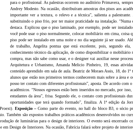
para o profissional. As palestras ocorrem no auditório Primavera, sempr
Andrey Modesto. Na ocasião, distribuíram amostras dos pisos aos acadê
importante ver a textura, o relevo e a técnica”, salienta a palestrant
substituindo o piso frio, por ter maior praticidade na instalação. “Numa 
destaca. Explicou que o piso laminado, por exemplo, pode ser instalad
você pode usar o piso normalmente, colocar mobiliário em cima, coisa qu
piso pode ser instalado em uma noite e no dia seguinte já ser usado. Al
de trabalho, Angelita pontua que está excelente, pois, segundo ela
conhecimento técnico da aplicação, de como disponibilizar o mobiliário n
compra, mas não sabe como usar, e o designer vai auxiliar nesse proces
Arquitetura e Urbanismo, Amanda Melicio Pinheiro, 19, essas ativid
conteúdo aprendido em sala de aula. Beatriz de Moraes Assis, 18, do 1º 
alunos que estão nos primeiros termos conhecerem mais sobre a área e os
posso ter contato com diferentes profissionais”, aposta. De acordo com
Exposição de trabalhos acadêmicos é uma das atividades do evento
acadêmicos. “Nossos egressos estão bem inseridos no mercado, por isso
estudantes da área”, frisa. Segundo ele, o contato com profissionais dur
oportunidades que terá quando formado”, finaliza. A 1ª edição da Jo
(Proext).
Exposição –
Como parte do evento, no hall do bloco B3, o sócio pr
nio. Também são expostos trabalhos práticos acadêmicos desenvolvidos no cur
dução de luminárias para o design de interiores. O evento será encerrado co
 em Design de Interiores. Na ocasião, Fabrícia falará sobre projeto de interiore