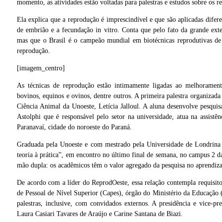
momento, as atividades estão voltadas para palestras e estudos sobre os r
Ela explica que a reprodução é imprescindível e que são aplicadas diferent
de embrião e a fecundação in vitro. Conta que pelo fato da grande exten
mas que o Brasil é o campeão mundial em biotécnicas reprodutivas de 
reprodução.
[imagem_centro]
As técnicas de reprodução estão intimamente ligadas ao melhorament
bovinos, equinos e ovinos, dentre outros. A primeira palestra organizada
Ciência Animal da Unoeste, Letícia Jalloul. A aluna desenvolve pesquis
Astolphi que é responsável pelo setor na universidade, atua na assist
Paranavaí, cidade do noroeste do Paraná.
Graduada pela Unoeste e com mestrado pela Universidade de Londrina 
teoria à prática”, em encontro no último final de semana, no campus 2 d
mão dupla: os acadêmicos têm o valor agregado da pesquisa no aprendizad
De acordo com a líder do ReprodOeste, essa relação contempla requisito
de Pessoal de Nível Superior (Capes), órgão do Ministério da Educação 
palestras, inclusive, com convidados externos. A presidência e vice-pr
ia que
Laura Casiari Tavares de Araújo e Carine Santana de Biazi.