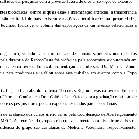
esultados das pesquisas com a previsão futura de ofertar serviços de extensão.
es biotécnicas, dentre as quais estão a inseminação artificial, a transferência
são territorial do país, existem variações de tecnificações nas propriedades,
bovinos. Inclusive, o volume das exportações de carne estão relacionadas à
o genético, voltado para a introdução de animais superiores nos rebanhos
 pela diretoria do ReprodOeste foi proferida pela zootecnista e doutoranda em
a na área da ovinocultura sob a orientação da professora Dra Marilice Zundt
ência para produtores e já falou sobre esse trabalho em eventos como a Expo
(UEL), Letícia abordou o tema “Técnicas Reprodutivas na ovinocultura: da
a Unoeste. Conforme a Dra. Caliê os benefícios para a graduação e pós são de
o e os pesquisadores podem expor os resultados parciais ou finais.
s de avaliação dos cursos
stricto sensu
pela Coordenação de Aperfeiçoamento
(MEC). As reuniões do grupo serão quinzenalmente para discutir pesquisas ou
esidência do grupo são das alunas de Medicina Veterinária, respectivamente,