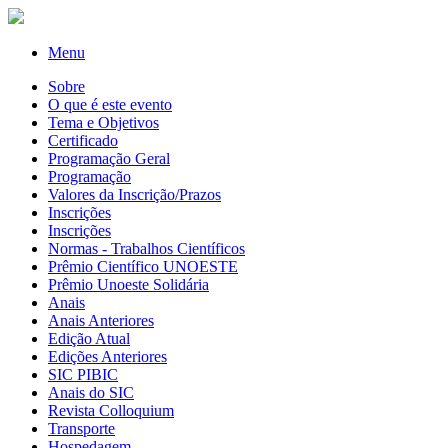
Menu
Sobre
O que é este evento
Tema e Objetivos
Certificado
Programação Geral
Programação
Valores da Inscrição/Prazos
Inscrições
Inscrições
Normas - Trabalhos Científicos
Prêmio Científico UNOESTE
Prêmio Unoeste Solidária
Anais
Anais Anteriores
Edição Atual
Edições Anteriores
SIC PIBIC
Anais do SIC
Revista Colloquium
Transporte
Hospedagem