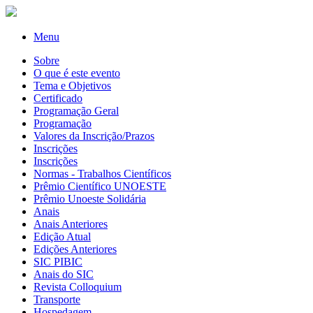
Menu
Sobre
O que é este evento
Tema e Objetivos
Certificado
Programação Geral
Programação
Valores da Inscrição/Prazos
Inscrições
Inscrições
Normas - Trabalhos Científicos
Prêmio Científico UNOESTE
Prêmio Unoeste Solidária
Anais
Anais Anteriores
Edição Atual
Edições Anteriores
SIC PIBIC
Anais do SIC
Revista Colloquium
Transporte
Hospedagem