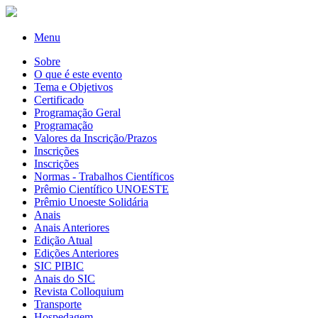
Menu
Sobre
O que é este evento
Tema e Objetivos
Certificado
Programação Geral
Programação
Valores da Inscrição/Prazos
Inscrições
Inscrições
Normas - Trabalhos Científicos
Prêmio Científico UNOESTE
Prêmio Unoeste Solidária
Anais
Anais Anteriores
Edição Atual
Edições Anteriores
SIC PIBIC
Anais do SIC
Revista Colloquium
Transporte
Hospedagem