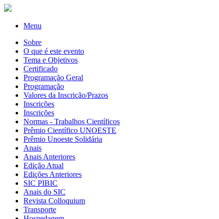
Menu
Sobre
O que é este evento
Tema e Objetivos
Certificado
Programação Geral
Programação
Valores da Inscrição/Prazos
Inscrições
Inscrições
Normas - Trabalhos Científicos
Prêmio Científico UNOESTE
Prêmio Unoeste Solidária
Anais
Anais Anteriores
Edição Atual
Edições Anteriores
SIC PIBIC
Anais do SIC
Revista Colloquium
Transporte
Hospedagem