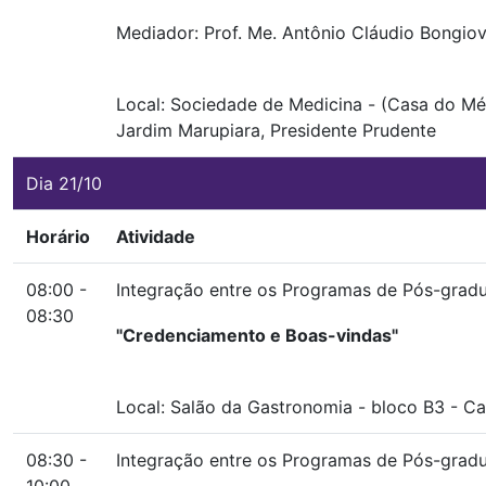
Mediador: Prof. Me. Antônio Cláudio Bongiov
Local:
Sociedade de Medicina
-
(Casa do Mé
Jardim Marupiara, Presidente Prudente
Dia 21/10
Horário
Atividade
08:00 -
Integração entre os Programas de Pós-graduaç
08:30
"Credenciamento e Boas-vindas"
Local:
Salão da Gastronomia
-
bloco B3
-
Cam
08:30 -
Integração entre os Programas de Pós-graduaç
10:00