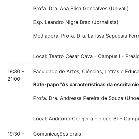
Profa. Dra. Ana Elisa Gonçalves (Univali)
Esp. Leandro Nigre Braz (Jornalista)
Mediadora: Profa. Dra. Larissa Sapucaia Ferr
Local:
Teatro César Cava
-
Campus I
-
Presi
19:30 -
Faculdade de Artes, Ciências, Letras e Educ
21:00
Bate-papo "As características da escrita ci
Profa. Dra. Andressa Pereira de Souza (Unoe
Local:
Auditório Cerejeira
-
bloco B1
-
Campus
19:30 -
Comunicações orais