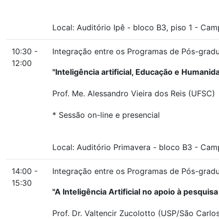
Local:
Auditório Ipê
-
bloco B3, piso 1
-
Campu
10:30 -
Integração entre os Programas de Pós-graduaç
12:00
"Inteligência artificial, Educação e Humanid
Prof. Me. Alessandro Vieira dos Reis (UFSC)
* Sessão on-line e presencial
Local:
Auditório Primavera
-
bloco B3
-
Campu
14:00 -
Integração entre os Programas de Pós-graduaç
15:30
"A Inteligência Artificial no apoio à pesquisa
Prof. Dr. Valtencir Zucolotto (USP/São Carlo