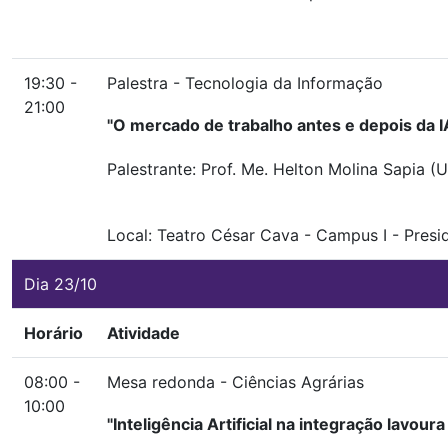
19:30 -
Palestra - Tecnologia da Informação
21:00
"O mercado de trabalho antes e depois da I
Palestrante: Prof. Me. Helton Molina Sapia (
Local:
Teatro César Cava
-
Campus I
-
Presi
Dia 23/10
Horário
Atividade
08:00 -
Mesa redonda - Ciências Agrárias
10:00
"Inteligência Artificial na integração lavour