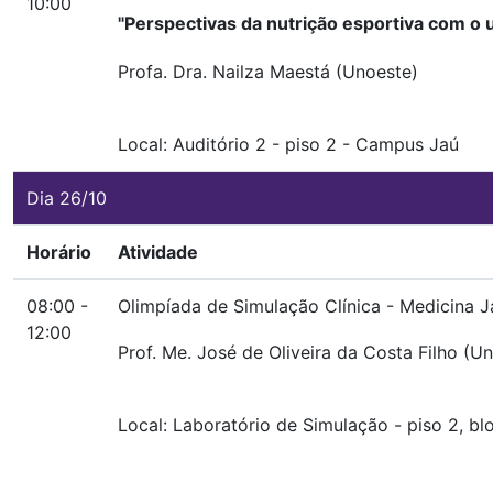
10:00
"Perspectivas da nutrição esportiva com o u
Profa. Dra. Nailza Maestá (Unoeste)
Local:
Auditório 2
-
piso 2
-
Campus Jaú
Dia 26/10
Horário
Atividade
08:00 -
Olimpíada de Simulação Clínica - Medicina J
12:00
Prof. Me. José de Oliveira da Costa Filho (U
Local:
Laboratório de Simulação
-
piso 2, b