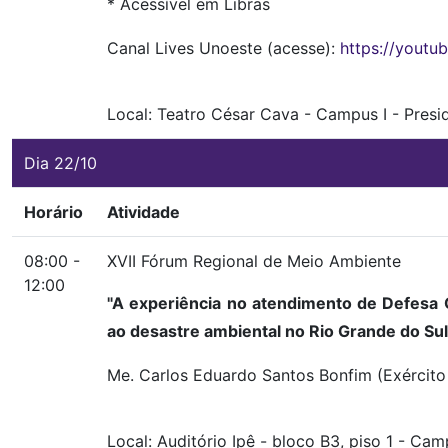
* Acessível em Libras
Canal Lives Unoeste (acesse):
https://youtu
Local:
Teatro César Cava
-
Campus I
-
Presi
Dia 22/10
Horário
Atividade
08:00 -
XVII Fórum Regional de Meio Ambiente
12:00
"A experiência no atendimento de Defesa Q
ao desastre ambiental no Rio Grande do Su
Me. Carlos Eduardo Santos Bonfim (Exército 
Local:
Auditório Ipê
-
bloco B3, piso 1
-
Campu