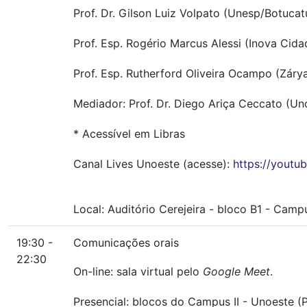
Prof. Dr. Gilson Luiz Volpato (Unesp/Botucat
Prof. Esp. Rogério Marcus Alessi (Inova Cida
Prof. Esp. Rutherford Oliveira Ocampo (Záry
Mediador: Prof. Dr. Diego Ariça Ceccato (Un
* Acessível em Libras
Canal Lives Unoeste (acesse):
https://yout
Local:
Auditório Cerejeira
-
bloco B1
-
Campus
19:30 -
Comunicações orais
22:30
On-line: sala virtual pelo
Google Meet
.
Presencial: blocos do Campus II - Unoeste (P