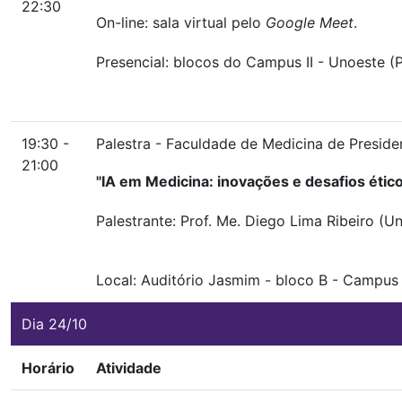
22:30
On-line: sala virtual pelo
Google Meet
.
Presencial: blocos do Campus II - Unoeste (P
19:30 -
Palestra - Faculdade de Medicina de Preside
21:00
"IA em Medicina: inovações e desafios étic
Palestrante: Prof. Me. Diego Lima Ribeiro (U
Local:
Auditório Jasmim
-
bloco B
-
Campus I
Dia 24/10
Horário
Atividade