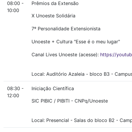
08:00 -
Prêmios da Extensão
10:00
X Unoeste Solidária
7º Personalidade Extensionista
Unoeste + Cultura "Esse é o meu lugar"
Canal Lives Unoeste (acesse):
https://yout
Local:
Auditório Azaleia
-
bloco B3
-
Campus 
08:30 -
Iniciação Científica
12:00
SIC PIBIC / PIBITI - CNPq/Unoeste
Local:
Presencial
-
Salas do bloco B2
-
Campu