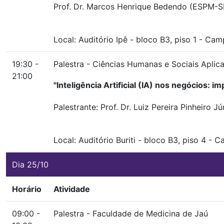
Prof. Dr. Marcos Henrique Bedendo (ESPM-S
Local:
Auditório Ipê
-
bloco B3, piso 1
-
Campu
19:30 -
Palestra - Ciências Humanas e Sociais Aplic
21:00
"Inteligência Artificial (IA) nos negócios: i
Palestrante: Prof. Dr. Luiz Pereira Pinheiro J
Local:
Auditório Buriti
-
bloco B3, piso 4
-
Ca
Dia 25/10
Horário
Atividade
09:00 -
Palestra - Faculdade de Medicina de Jaú