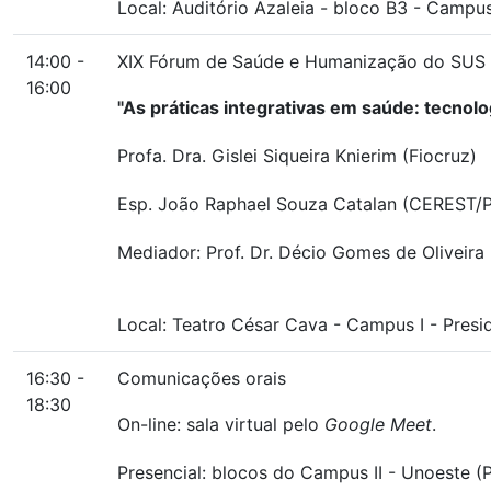
Local:
Auditório Azaleia
-
bloco B3
-
Campus 
14:00 -
XIX Fórum de Saúde e Humanização do SUS 
16:00
"As práticas integrativas em saúde: tecnol
Profa. Dra. Gislei Siqueira Knierim (Fiocruz)
Esp. João Raphael Souza Catalan (CEREST/
Mediador: Prof. Dr. Décio Gomes de Oliveira
Local:
Teatro César Cava
-
Campus I
-
Presi
16:30 -
Comunicações orais
18:30
On-line: sala virtual pelo
Google Meet
.
Presencial: blocos do Campus II - Unoeste (P