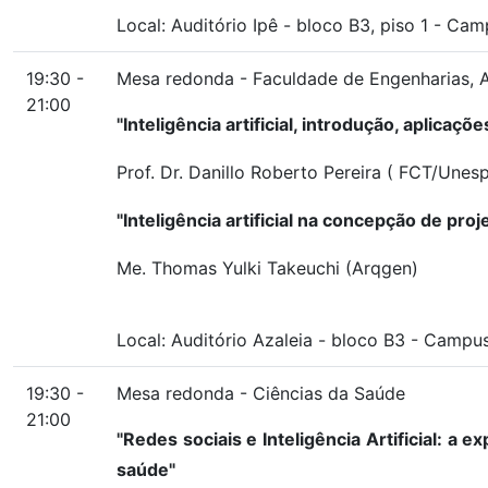
Local:
Auditório Ipê
-
bloco B3, piso 1
-
Campu
19:30 -
Mesa redonda - Faculdade de Engenharias, A
21:00
"Inteligência artificial, introdução, aplicaçõ
Prof. Dr. Danillo Roberto Pereira ( FCT/Unes
"Inteligência artificial na concepção de pro
Me. Thomas Yulki Takeuchi (Arqgen)
Local:
Auditório Azaleia
-
bloco B3
-
Campus 
19:30 -
Mesa redonda - Ciências da Saúde
21:00
"Redes sociais e Inteligência Artificial: a 
saúde"