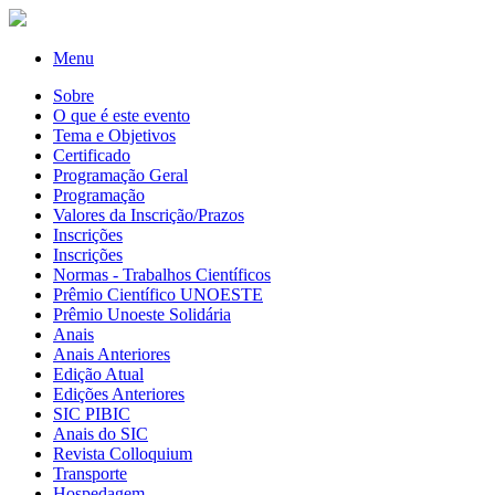
Menu
Sobre
O que é este evento
Tema e Objetivos
Certificado
Programação Geral
Programação
Valores da Inscrição/Prazos
Inscrições
Inscrições
Normas - Trabalhos Científicos
Prêmio Científico UNOESTE
Prêmio Unoeste Solidária
Anais
Anais Anteriores
Edição Atual
Edições Anteriores
SIC PIBIC
Anais do SIC
Revista Colloquium
Transporte
Hospedagem