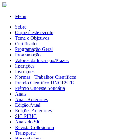
Menu
Sobre
O que é este evento
Tema e Objetivos
Certificado
Programação Geral
Programação
Valores da Inscrição/Prazos
Inscrições
Inscrições
Normas - Trabalhos Científicos
Prêmio Científico UNOESTE
Prêmio Unoeste Solidária
Anais
Anais Anteriores
Edição Atual
Edições Anteriores
SIC PIBIC
Anais do SIC
Revista Colloquium
Transporte
Hospedagem