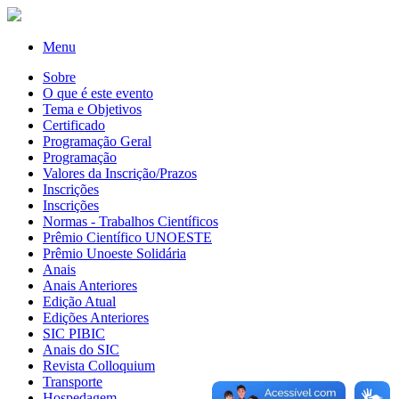
Menu
Sobre
O que é este evento
Tema e Objetivos
Certificado
Programação Geral
Programação
Valores da Inscrição/Prazos
Inscrições
Inscrições
Normas - Trabalhos Científicos
Prêmio Científico UNOESTE
Prêmio Unoeste Solidária
Anais
Anais Anteriores
Edição Atual
Edições Anteriores
SIC PIBIC
Anais do SIC
Revista Colloquium
Transporte
Hospedagem