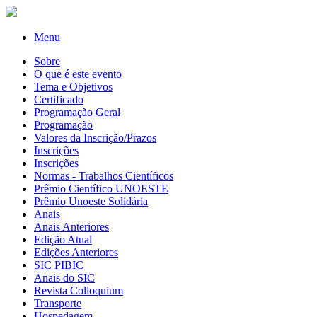
Menu
Sobre
O que é este evento
Tema e Objetivos
Certificado
Programação Geral
Programação
Valores da Inscrição/Prazos
Inscrições
Inscrições
Normas - Trabalhos Científicos
Prêmio Científico UNOESTE
Prêmio Unoeste Solidária
Anais
Anais Anteriores
Edição Atual
Edições Anteriores
SIC PIBIC
Anais do SIC
Revista Colloquium
Transporte
Hospedagem