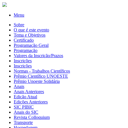
Menu
Sobre
O que é este evento
Tema e Objetivos
Certificado
Programação Geral
Programação
Valores da Inscrição/Prazos
Inscrições
Inscrições
Normas - Trabalhos Científicos
Prêmio Científico UNOESTE
Prêmio Unoeste Solidária
Anais
Anais Anteriores
Edição Atual
Edições Anteriores
SIC PIBIC
Anais do SIC
Revista Colloquium
Transporte
Hospedagem