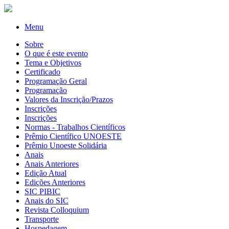
Menu
Sobre
O que é este evento
Tema e Objetivos
Certificado
Programação Geral
Programação
Valores da Inscrição/Prazos
Inscrições
Inscrições
Normas - Trabalhos Científicos
Prêmio Científico UNOESTE
Prêmio Unoeste Solidária
Anais
Anais Anteriores
Edição Atual
Edições Anteriores
SIC PIBIC
Anais do SIC
Revista Colloquium
Transporte
Hospedagem