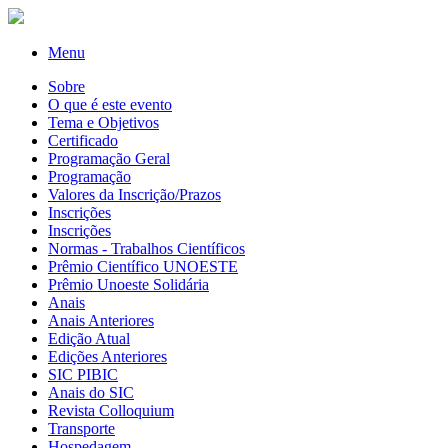
Menu
Sobre
O que é este evento
Tema e Objetivos
Certificado
Programação Geral
Programação
Valores da Inscrição/Prazos
Inscrições
Inscrições
Normas - Trabalhos Científicos
Prêmio Científico UNOESTE
Prêmio Unoeste Solidária
Anais
Anais Anteriores
Edição Atual
Edições Anteriores
SIC PIBIC
Anais do SIC
Revista Colloquium
Transporte
Hospedagem