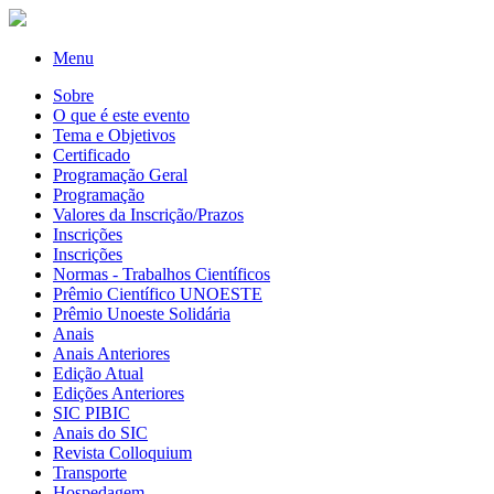
Menu
Sobre
O que é este evento
Tema e Objetivos
Certificado
Programação Geral
Programação
Valores da Inscrição/Prazos
Inscrições
Inscrições
Normas - Trabalhos Científicos
Prêmio Científico UNOESTE
Prêmio Unoeste Solidária
Anais
Anais Anteriores
Edição Atual
Edições Anteriores
SIC PIBIC
Anais do SIC
Revista Colloquium
Transporte
Hospedagem