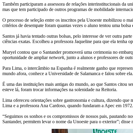
Também participaram a assessora de relações interinstitucionais da u
mas que tem participado de outros programas de mobilidade internaci
O processo de seleção entre os inscritos pela Unoeste mobilizou o ma
critérios de desempate foram quantas vezes o aluno tentou uma bolsa e
Santos já havia tentado outras bolsas, pelo interesse de ver outra par
ciências exatas. Escolheu a professora Jaqueline para que ela tenha op
Muryel contou que o Santander promoverá uma cerimonia no embarque 
oportunidade de ampliar
network
, junto a alunos e professores de outra
Para Lima, o intercâmbio na Espanha é realmente ganho que representa
mundo afora, conhece a Universidade de Salamanca e falou sobre ela
É uma das instituições mais antigas do mundo, ao que Santos citou ser
esteve lá, foram trocar informações na solenidade na Reitoria.
Lima ofereceu orientações sobre gastronomia e cultura, dizendo que m
Lima e a professora Ana Cardoso, quando fundaram a Apec em 1972
“Seguimos os sonhos e os compromissos de nossos pais, pautando nos
Santander, permitem levar o nome da Unoeste para o exterior”; disse