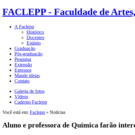
FACLEPP - Faculdade de Artes, 
A Faclepp
Histórico
Docentes
Estágio
Graduação
Pós-graduação
Pesquisa
Extensão
Egressos
Mande ideias
Contato
Galeria de fotos
Vídeos
Caderno Faclepp
Você está em:
Faclepp
» Notícias
Aluno e professora de Química farão inte