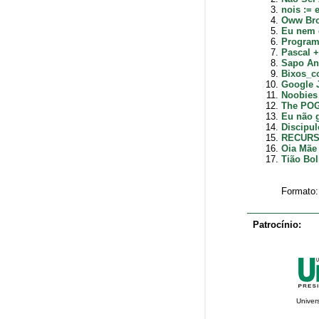
nois := 
Oww Bro
Eu nem 
Program'
Pascal 
Sapo An
Bixos_c
Google J
Noobies
The POG
Eu não g
Discipul
RECURS
Oia Mãe
Tião Bol
Formato
Patrocínio:
Univer