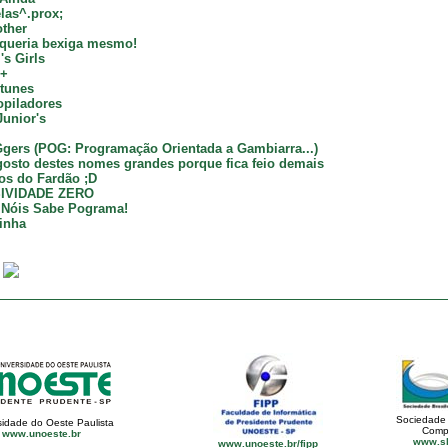
elas^.prox;
ther
queria bexiga mesmo!
s Girls
++
tunes
opiladores
unior's
gers (POG: Programação Orientada a Gambiarra...)
osto destes nomes grandes porque fica feio demais
os do Fardão ;D
IVIDADE ZERO
 Nóis Sabe Pograma!
inha
:
Sociedade 
sidade do Oeste Paulista
Comp
www.unoeste.br
www.sb
www.unoeste.br/fipp