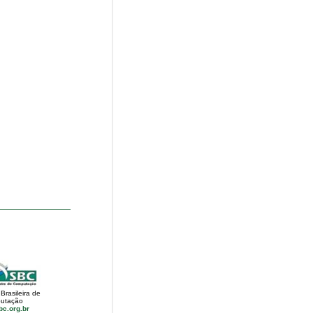
Brasileira de
utação
c.org.br