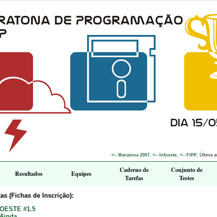
<-- Maratona 2007
,
<-- Infoeste
,
<-- FIPP
, Última 
Caderno de
Conjunto de
Resultados
Equipes
Tarefas
Testes
as (Fichas de Inscrição):
OESTE #1.5
 Ainda