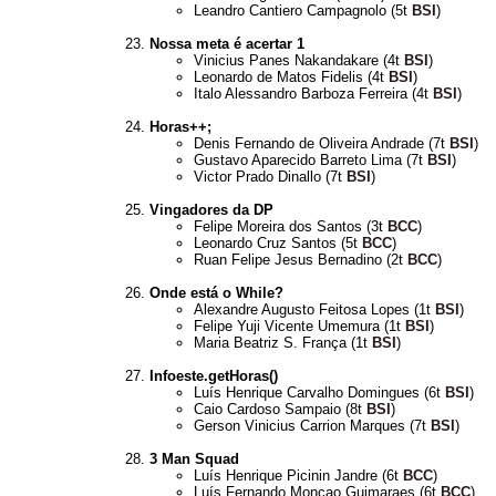
Leandro Cantiero Campagnolo (5t
BSI
)
Nossa meta é acertar 1
Vinicius Panes Nakandakare (4t
BSI
)
Leonardo de Matos Fidelis (4t
BSI
)
Italo Alessandro Barboza Ferreira (4t
BSI
)
Horas++;
Denis Fernando de Oliveira Andrade (7t
BSI
)
Gustavo Aparecido Barreto Lima (7t
BSI
)
Victor Prado Dinallo (7t
BSI
)
Vingadores da DP
Felipe Moreira dos Santos (3t
BCC
)
Leonardo Cruz Santos (5t
BCC
)
Ruan Felipe Jesus Bernadino (2t
BCC
)
Onde está o While?
Alexandre Augusto Feitosa Lopes (1t
BSI
)
Felipe Yuji Vicente Umemura (1t
BSI
)
Maria Beatriz S. França (1t
BSI
)
Infoeste.getHoras()
Luís Henrique Carvalho Domingues (6t
BSI
)
Caio Cardoso Sampaio (8t
BSI
)
Gerson Vinicius Carrion Marques (7t
BSI
)
3 Man Squad
Luís Henrique Picinin Jandre (6t
BCC
)
Luís Fernando Moncao Guimaraes (6t
BCC
)