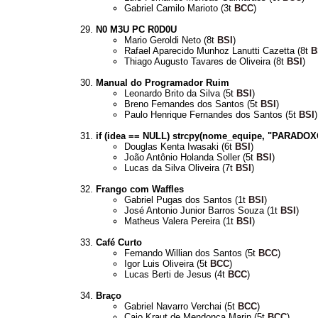
Gabriel Camilo Marioto (3t
BCC
)
N0 M3U PC R0D0U
Mario Geroldi Neto (8t
BSI
)
Rafael Aparecido Munhoz Lanutti Cazetta (8t
B
Thiago Augusto Tavares de Oliveira (8t
BSI
)
Manual do Programador Ruim
Leonardo Brito da Silva (5t
BSI
)
Breno Fernandes dos Santos (5t
BSI
)
Paulo Henrique Fernandes dos Santos (5t
BSI
)
if (idea == NULL) strcpy(nome_equipe, "PARADO
Douglas Kenta Iwasaki (6t
BSI
)
João Antônio Holanda Soller (5t
BSI
)
Lucas da Silva Oliveira (7t
BSI
)
Frango com Waffles
Gabriel Pugas dos Santos (1t
BSI
)
José Antonio Junior Barros Souza (1t
BSI
)
Matheus Valera Pereira (1t
BSI
)
Café Curto
Fernando Willian dos Santos (5t
BCC
)
Igor Luis Oliveira (5t
BCC
)
Lucas Berti de Jesus (4t
BCC
)
Braço
Gabriel Navarro Verchai (5t
BCC
)
Caio Kraut de Mendonça Marin (5t
BCC
)