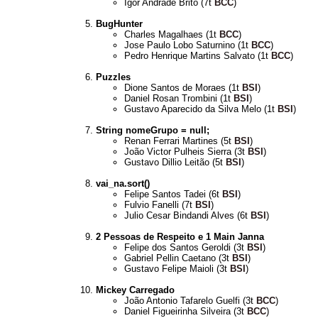
Igor Andrade Brito (7t
BCC
)
BugHunter
Charles Magalhaes (1t
BCC
)
Jose Paulo Lobo Saturnino (1t
BCC
)
Pedro Henrique Martins Salvato (1t
BCC
)
Puzzles
Dione Santos de Moraes (1t
BSI
)
Daniel Rosan Trombini (1t
BSI
)
Gustavo Aparecido da Silva Melo (1t
BSI
)
String nomeGrupo = null;
Renan Ferrari Martines (5t
BSI
)
João Victor Pulheis Sierra (3t
BSI
)
Gustavo Dillio Leitão (5t
BSI
)
vai_na.sort()
Felipe Santos Tadei (6t
BSI
)
Fulvio Fanelli (7t
BSI
)
Julio Cesar Bindandi Alves (6t
BSI
)
2 Pessoas de Respeito e 1 Main Janna
Felipe dos Santos Geroldi (3t
BSI
)
Gabriel Pellin Caetano (3t
BSI
)
Gustavo Felipe Maioli (3t
BSI
)
Mickey Carregado
João Antonio Tafarelo Guelfi (3t
BCC
)
Daniel Figueirinha Silveira (3t
BCC
)