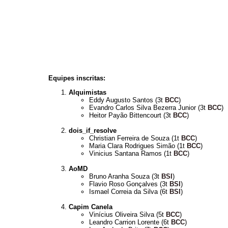
Equipes inscritas:
Alquimistas
Eddy Augusto Santos (3t
BCC
)
Evandro Carlos Silva Bezerra Junior (3t
BCC
)
Heitor Payão Bittencourt (3t
BCC
)
dois_if_resolve
Christian Ferreira de Souza (1t
BCC
)
Maria Clara Rodrigues Simão (1t
BCC
)
Vinicius Santana Ramos (1t
BCC
)
AoMD
Bruno Aranha Souza (3t
BSI
)
Flavio Roso Gonçalves (3t
BSI
)
Ismael Correia da Silva (6t
BSI
)
Capim Canela
Vinícius Oliveira Silva (5t
BCC
)
Leandro Carrion Lorente (6t
BCC
)