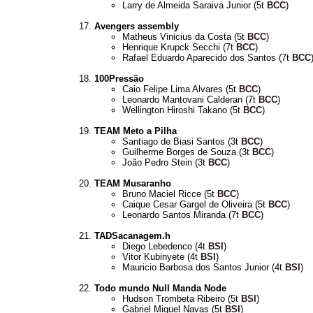
Larry de Almeida Saraiva Junior (5t
BCC
)
Avengers assembly
Matheus Vinicius da Costa (5t
BCC
)
Henrique Krupck Secchi (7t
BCC
)
Rafael Eduardo Aparecido dos Santos (7t
BCC
100Pressão
Caio Felipe Lima Alvares (5t
BCC
)
Leonardo Mantovani Calderan (7t
BCC
)
Wellington Hiroshi Takano (5t
BCC
)
TEAM Meto a Pilha
Santiago de Biasi Santos (3t
BCC
)
Guilherme Borges de Souza (3t
BCC
)
João Pedro Stein (3t
BCC
)
TEAM Musaranho
Bruno Maciel Ricce (5t
BCC
)
Caique Cesar Gargel de Oliveira (5t
BCC
)
Leonardo Santos Miranda (7t
BCC
)
TADSacanagem.h
Diego Lebedenco (4t
BSI
)
Vitor Kubinyete (4t
BSI
)
Mauricio Barbosa dos Santos Junior (4t
BSI
)
Todo mundo Null Manda Node
Hudson Trombeta Ribeiro (5t
BSI
)
Gabriel Miguel Navas (5t
BSI
)