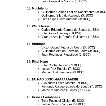
Luan Felipe dos Santos (3t
BCC
)
Mochileitor
Guilherme Gomes Leal do Nascimento (3t
BC
Guilherme Silva de Azevedo (3t
BCC
)
Luiz Felipe Gibim Andrade (3t
BCC
)
White Noise
Carlos Eduardo Correia de Souza (1t
BSI
)
Vitor Assis Camargo (1t
BSI
)
Vitor de Araujo Romão Guilhermo (1t
BSI
)
Biribinha
Victor Gabriel Viana da Costa (3t
BCC
)
Guilherme Almino Carvalho Faura (3t
BCC
)
Juan Rodrigues Figueiredo (3t
BCC
)
Final Hope
Vitor Rocha Tenorio (7t
BCC
)
Lucas Paz Rodella (7t
BCC
)
Marcelo Eidi Imamura (8t
BCC
)
EU NAO JOGO MAAAAAAAIS!!!
Alexandre Lopes Moreira (7t
BCC
)
Fernando Caique Soares de Souza (7t
BCC
)
Matheus Andreassi Lopes (5t
BCC
)
Ursões Carinhosos
Tulio Paulucci Olivieri (5t
BCC
)
Felipe Peruchi Simões (5t
BCC
)