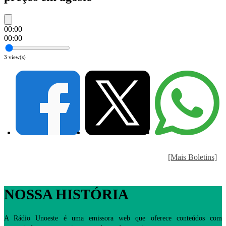
00:00
00:00
3
view(s)
[Mais Boletins]
NOSSA HISTÓRIA
A Rádio Unoeste é uma emissora web que oferece conteúdos com