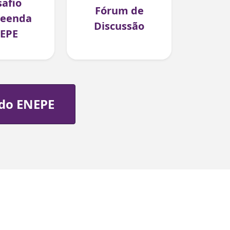
afio
Fórum de
eenda
Discussão
EPE
 do ENEPE