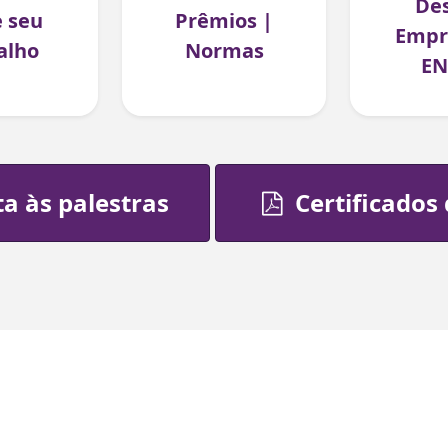
Des
e seu
Prêmios |
Empr
alho
Normas
EN
a às palestras
Certificados