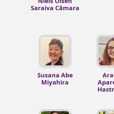
Niels Olsen
Saraiva Câmara
Susana Abe
Ara
Miyahira
Apar
Hastr