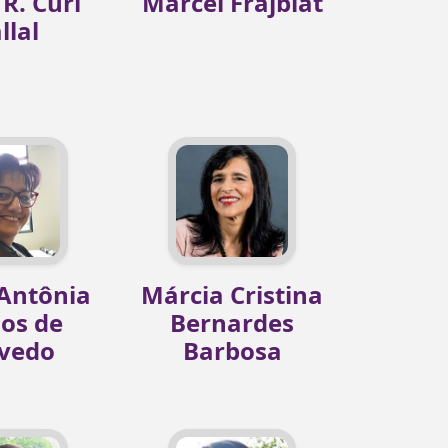
R. Curi
Marcel Frajblat
llal
Antônia
Márcia Cristina
os de
Bernardes
vedo
Barbosa