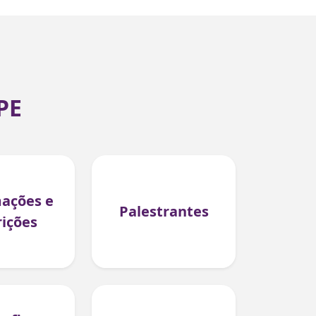
PE
ações e
Palestrantes
rições