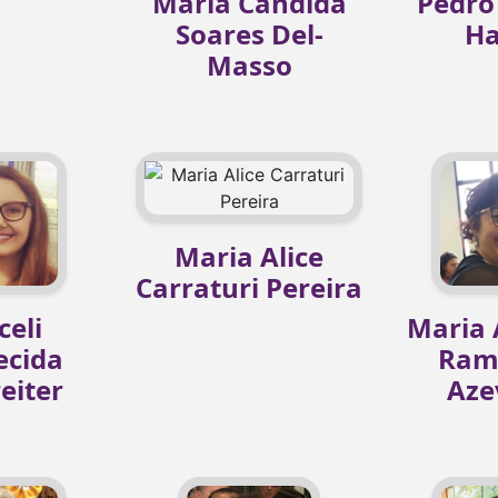
Maria Cândida
Pedro 
Soares Del-
Ha
Masso
Maria Alice
Carraturi Pereira
celi
Maria 
ecida
Ram
eiter
Aze