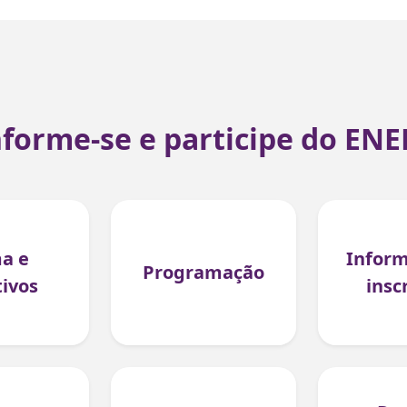
nforme-se e participe do ENE
a e
Inform
Programação
tivos
insc