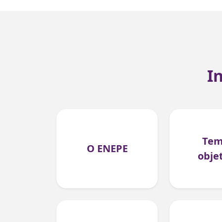
I
Tem
O ENEPE
obje