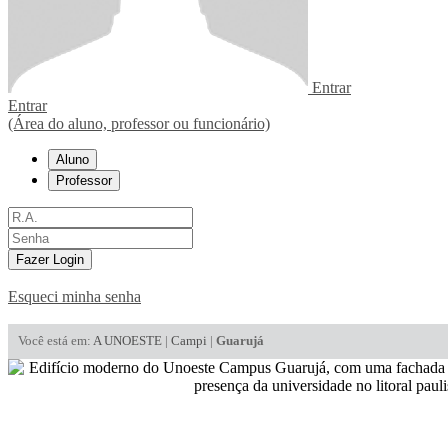
Entrar
Entrar
(Área do aluno, professor ou funcionário)
Aluno
Professor
Fazer Login
Esqueci minha senha
Você está em:
A UNOESTE
|
Campi
|
Guarujá