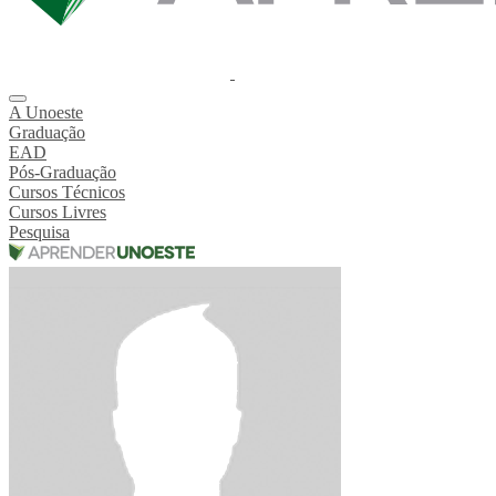
A Unoeste
Graduação
EAD
Pós-Graduação
Cursos Técnicos
Cursos Livres
Pesquisa