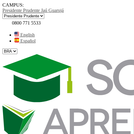
CAMPUS:
Presidente Prudente
Jaú
Guarujá
0800 771 5533
English
Español