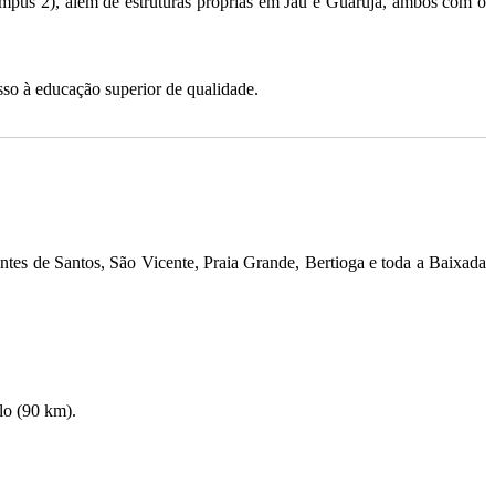
mpus 2), além de estruturas próprias em Jaú e Guarujá, ambos com o
sso à educação superior de qualidade.
antes de Santos, São Vicente, Praia Grande, Bertioga e toda a Baixada
lo (90 km).