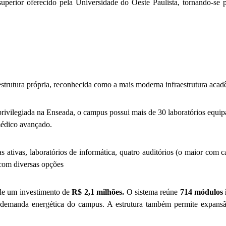
perior oferecido pela Universidade do Oeste Paulista, tornando-se p
rutura própria, reconhecida como a mais moderna infraestrutura acadê
ivilegiada na Enseada, o campus possui mais de 30 laboratórios equipa
médico avançado.
ias ativas, laboratórios de informática, quatro auditórios (o maior com
 com diversas opções
de um investimento de
R$ 2,1 milhões.
O sistema reúne
714 módulos 
 a demanda energética do campus. A estrutura também permite expans