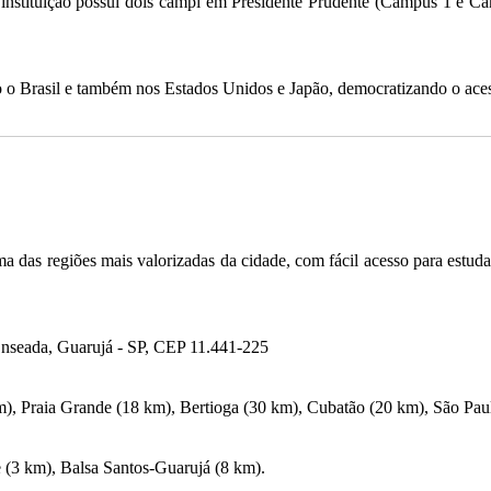
nstituição possui dois campi em Presidente Prudente (Campus 1 e Ca
do o Brasil e também nos Estados Unidos e Japão, democratizando o ace
a das regiões mais valorizadas da cidade, com fácil acesso para estud
Enseada, Guarujá - SP, CEP 11.441-225
), Praia Grande (18 km), Bertioga (30 km), Cubatão (20 km), São Pau
 (3 km), Balsa Santos-Guarujá (8 km).