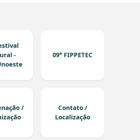
estival
ural -
09° FIPPETEC
Unoeste
nação /
Contato /
ização
Localização