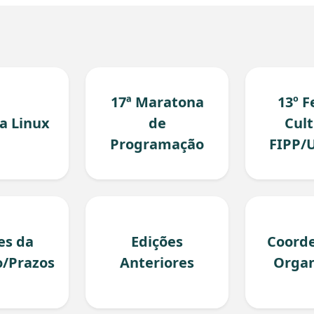
17ª Maratona
13º F
ta Linux
de
Cult
Programação
FIPP/
es da
Edições
Coorde
o/Prazos
Anteriores
Organ