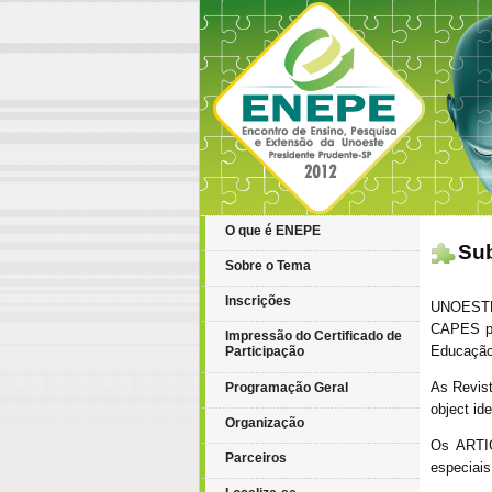
O que é ENEPE
Sub
Sobre o Tema
Inscrições
UNOESTE 
CAPES pa
Impressão do Certificado de
Educação)
Participação
As Revist
Programação Geral
object id
Organização
Os ARTI
Parceiros
especiais