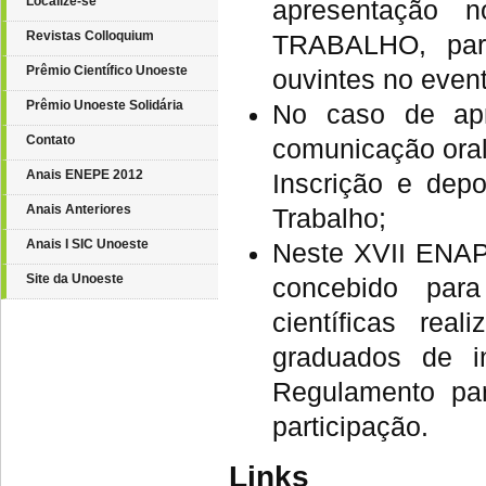
Localize-se
apresentação
Revistas Colloquium
TRABALHO, para
Prêmio Científico Unoeste
ouvintes no event
Prêmio Unoeste Solidária
No caso de apr
Contato
comunicação oral
Anais ENEPE 2012
Inscrição e depo
Anais Anteriores
Trabalho;
Anais I SIC Unoeste
Neste XVII ENAPI
Site da Unoeste
concebido para
científicas rea
graduados de in
Regulamento par
participação.
Links