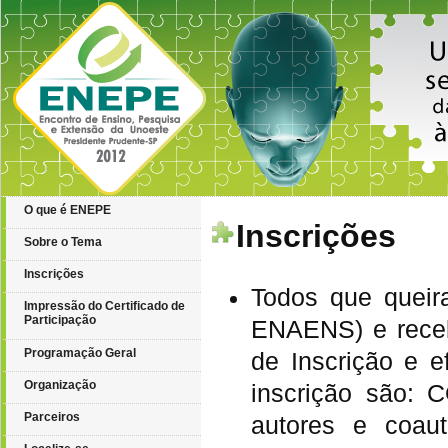
O que é ENEPE
Inscrições
Sobre o Tema
Inscrições
Todos que quei
Impressão do Certificado de
Participação
ENAENS) e receb
Programação Geral
de Inscrição e 
Organização
inscrição são
Parceiros
autores e coaut