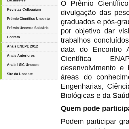
Localize-se
O Prêmio Científic
Revistas Colloquium
divulgação das pesq
Prêmio Científico Unoeste
graduados e pós-grad
Prêmio Unoeste Solidária
por objetivo dar vi
Contato
trabalhos concluído
Anais ENEPE 2012
data do Encontro A
Anais Anteriores
Científica - ENA
Anais I SIC Unoeste
desenvolvimento e 
Site da Unoeste
áreas do conhecime
Engenharias, Ciênc
Biológicas e da Saúd
Quem pode particip
Podem participar gr