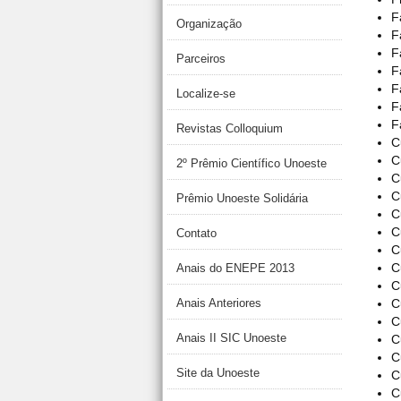
F
Organização
F
F
Parceiros
F
F
Localize-se
F
F
Revistas Colloquium
C
C
2º Prêmio Científico Unoeste
C
C
Prêmio Unoeste Solidária
C
C
Contato
C
C
Anais do ENEPE 2013
C
Anais Anteriores
C
C
Anais II SIC Unoeste
C
C
Site da Unoeste
C
C