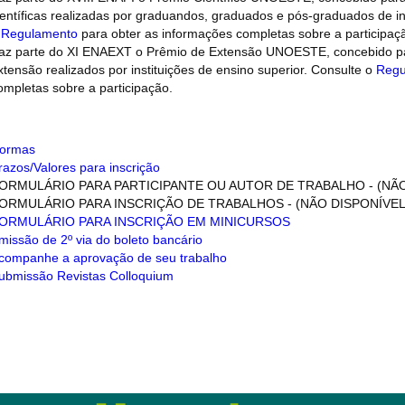
ientíficas realizadas por graduandos, graduados e pós-graduados de ins
o
Regulamento
para obter as informações completas sobre a participaç
az parte do XI ENAEXT o Prêmio de Extensão UNOESTE, concebido par
xtensão realizados por instituições de ensino superior. Consulte o
Regu
ompletas sobre a participação.
ormas
razos/Valores para inscrição
ORMULÁRIO PARA PARTICIPANTE OU AUTOR DE TRABALHO - (NÃO
ORMULÁRIO PARA INSCRIÇÃO DE TRABALHOS - (NÃO DISPONÍVEL
ORMULÁRIO PARA INSCRIÇÃO EM MINICURSOS
missão de 2º via do boleto bancário
companhe a aprovação de seu trabalho
ubmissão Revistas Colloquium