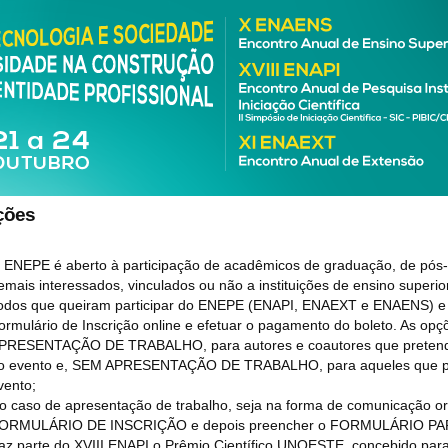
ições
 ENEPE é aberto à participação de acadêmicos de graduação, de pós-g
emais interessados, vinculados ou não a instituições de ensino superio
odos que queiram participar do ENEPE (ENAPI, ENAEXT e ENAENS) e r
ormulário de Inscrição online e efetuar o pagamento do boleto. As op
PRESENTAÇÃO DE TRABALHO, para autores e coautores que pretende
o evento e, SEM APRESENTAÇÃO DE TRABALHO, para aqueles que pre
vento;
o caso de apresentação de trabalho, seja na forma de comunicação or
ORMULÁRIO DE INSCRIÇÃO e depois preencher o FORMULÁRIO P
az parte do XVIII ENAPI o Prêmio Científico UNOESTE, concebido para 