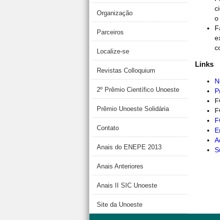
c
Organização
F
Parceiros
e
c
Localize-se
Links
Revistas Colloquium
N
2º Prêmio Científico Unoeste
P
F
Prêmio Unoeste Solidária
F
F
Contato
E
A
Anais do ENEPE 2013
S
Anais Anteriores
Anais II SIC Unoeste
Site da Unoeste