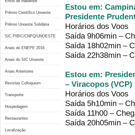
Envio de trabalhos
Estou em: Campinas
Prêmio Científico Unoeste
Presidente Pruden
Horários dos Voos
Prêmio Unoeste Solidária
Saída 9h06min – Ch
SIC PIBIC/CNPQ/UNOESTE
Saída 18h02min – C
Anais do ENEPE 2016
Saída 22h38min – C
Anais do SIC Unoeste
Anais Anteriores
Estou em: Preside
– Viracopos (VCP)
Revistas Colloquium
Horários dos Voos
Transporte
Saída 5h10min – Ch
Hospedagem
Saída 11h00 – Cheg
Restaurantes
Saída 20h05min – C
Localização