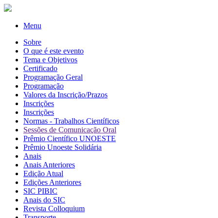
Menu
Sobre
O que é este evento
Tema e Objetivos
Certificado
Programação Geral
Programação
Valores da Inscrição/Prazos
Inscrições
Inscrições
Normas - Trabalhos Científicos
Sessões de Comunicação Oral
Prêmio Científico UNOESTE
Prêmio Unoeste Solidária
Anais
Anais Anteriores
Edição Atual
Edições Anteriores
SIC PIBIC
Anais do SIC
Revista Colloquium
Transporte