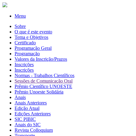
Menu
Sobre
O que é este evento
Tema e Objetivos
Certificado
Programação Geral
Programação
Valores da Inscrição/Prazos
Inscrições
Inscrições
Normas - Trabalhos Científicos
Sessões de Comunicação Oral
Prêmio Científico UNOESTE
Prêmio Unoeste Solidária
Anais
Anais Anteriores
Edição Atual
Edições Anteriores
SIC PIBIC
Anais do SIC
Revista Colloquium
Transporte