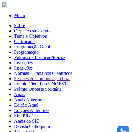
Menu
Sobre
O que é este evento
Tema e Objetivos
Certificado
Programação Geral
Programação
Valores da Inscrição/Prazos
Inscrições
Inscrições
Normas - Trabalhos Científicos
Sessões de Comunicação Oral
Prêmio Científico UNOESTE
Prêmio Unoeste Solidária
Anais
Anais Anteriores
Edição Atual
Edições Anteriores
SIC PIBIC
Anais do SIC
Revista Colloquium
Transporte