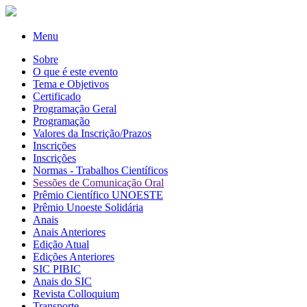
Menu
Sobre
O que é este evento
Tema e Objetivos
Certificado
Programação Geral
Programação
Valores da Inscrição/Prazos
Inscrições
Inscrições
Normas - Trabalhos Científicos
Sessões de Comunicação Oral
Prêmio Científico UNOESTE
Prêmio Unoeste Solidária
Anais
Anais Anteriores
Edição Atual
Edições Anteriores
SIC PIBIC
Anais do SIC
Revista Colloquium
Transporte