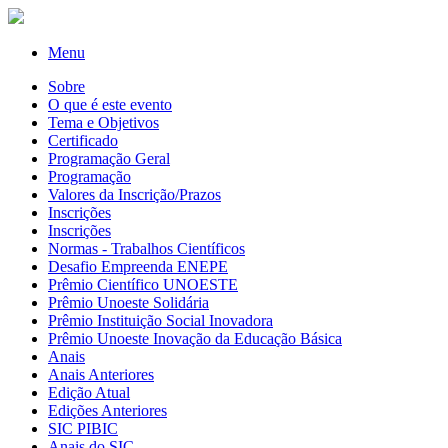
Menu
Sobre
O que é este evento
Tema e Objetivos
Certificado
Programação Geral
Programação
Valores da Inscrição/Prazos
Inscrições
Inscrições
Normas - Trabalhos Científicos
Desafio Empreenda ENEPE
Prêmio Científico UNOESTE
Prêmio Unoeste Solidária
Prêmio Instituição Social Inovadora
Prêmio Unoeste Inovação da Educação Básica
Anais
Anais Anteriores
Edição Atual
Edições Anteriores
SIC PIBIC
Anais do SIC