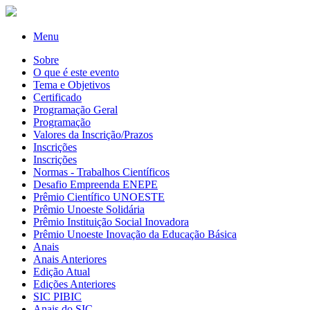
Menu
Sobre
O que é este evento
Tema e Objetivos
Certificado
Programação Geral
Programação
Valores da Inscrição/Prazos
Inscrições
Inscrições
Normas - Trabalhos Científicos
Desafio Empreenda ENEPE
Prêmio Científico UNOESTE
Prêmio Unoeste Solidária
Prêmio Instituição Social Inovadora
Prêmio Unoeste Inovação da Educação Básica
Anais
Anais Anteriores
Edição Atual
Edições Anteriores
SIC PIBIC
Anais do SIC