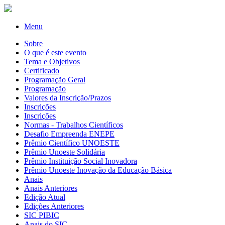
Menu
Sobre
O que é este evento
Tema e Objetivos
Certificado
Programação Geral
Programação
Valores da Inscrição/Prazos
Inscrições
Inscrições
Normas - Trabalhos Científicos
Desafio Empreenda ENEPE
Prêmio Científico UNOESTE
Prêmio Unoeste Solidária
Prêmio Instituição Social Inovadora
Prêmio Unoeste Inovação da Educação Básica
Anais
Anais Anteriores
Edição Atual
Edições Anteriores
SIC PIBIC
Anais do SIC