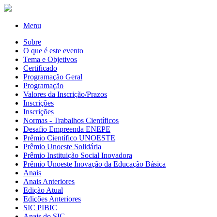
Menu
Sobre
O que é este evento
Tema e Objetivos
Certificado
Programação Geral
Programação
Valores da Inscrição/Prazos
Inscrições
Inscrições
Normas - Trabalhos Científicos
Desafio Empreenda ENEPE
Prêmio Científico UNOESTE
Prêmio Unoeste Solidária
Prêmio Instituição Social Inovadora
Prêmio Unoeste Inovação da Educação Básica
Anais
Anais Anteriores
Edição Atual
Edições Anteriores
SIC PIBIC
Anais do SIC