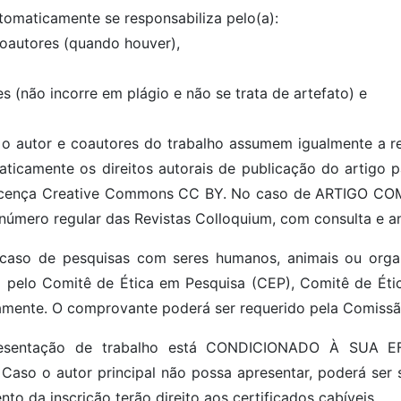
tomaticamente se responsabiliza pelo(a):
coautores (quando houver),
s (não incorre em plágio e não se trata de artefato) e
 o autor e coautores do trabalho assumem igualmente a 
amente os direitos autorais de publicação do artigo p
b licença Creative Commons CC BY. No caso de ARTIGO COM
m número regular das Revistas Colloquium, com consulta e a
 caso de pesquisas com seres humanos, animais ou org
!) pelo Comitê de Ética em Pesquisa (CEP), Comitê de É
vamente. O comprovante poderá ser requerido pela Comissão
presentação de trabalho está CONDICIONADO À SUA 
Caso o autor principal não possa apresentar, poderá ser
to da inscrição terão direito aos certificados cabíveis.