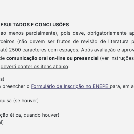
om RESULTADOS E CONCLUSÕES
ao menos parcialmente), pois deve, obrigatoriamente a
eiros (não devem ser frutos de revisão de literatura p
até 2500 caracteres com espaços. Após avaliação e aprov
 de
comunicação oral on-line ou presencial
(ver instruçõe
a
deverá conter os itens abaixo
:
s)
m preencher o
Formulário de Inscrição no ENEPE
para, em s
quisa (se houver)
ação ética, quando houver)
l)