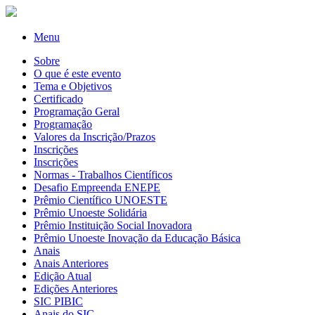
Menu
Sobre
O que é este evento
Tema e Objetivos
Certificado
Programação Geral
Programação
Valores da Inscrição/Prazos
Inscrições
Inscrições
Normas - Trabalhos Científicos
Desafio Empreenda ENEPE
Prêmio Científico UNOESTE
Prêmio Unoeste Solidária
Prêmio Instituição Social Inovadora
Prêmio Unoeste Inovação da Educação Básica
Anais
Anais Anteriores
Edição Atual
Edições Anteriores
SIC PIBIC
Anais do SIC