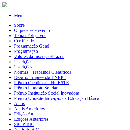
Menu
Sobre
O que é este evento
Tema e Objetivos
Certificado
Programação Geral
Programação
Valores da Inscrição/Prazos
Inscrições
Inscrições
Normas - Trabalhos Científicos
Desafio Empreenda ENEPE
Prêmio Científico UNOESTE
Prêmio Unoeste Solidária
Prêmio Instituição Social Inovadora
Prêmio Unoeste Inovação da Educação Básica
Anais
Anais Anteriores
Edição Atual
Edições Anteriores
SIC PIBIC
Anais do SIC