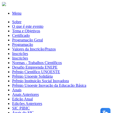
Menu
Sobre
O que é este evento
Tema e Objetivos
Certificado
Programação Geral
Programação
Valores da Inscrição/Prazos
Inscrições
Inscrições
Normas - Trabalhos Científicos
Desafio Empreenda ENEPE
Prêmio Científico UNOESTE
Prêmio Unoeste Solidária
Prêmio Instituição Social Inovadora
Prêmio Unoeste Inovação da Educação Básica
Anais
Anais Anteriores
Edição Atual
Edições Anteriores
SIC PIBIC
Anais do SIC