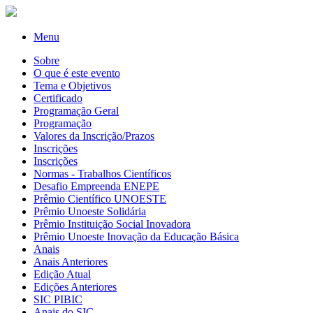
Menu
Sobre
O que é este evento
Tema e Objetivos
Certificado
Programação Geral
Programação
Valores da Inscrição/Prazos
Inscrições
Inscrições
Normas - Trabalhos Científicos
Desafio Empreenda ENEPE
Prêmio Científico UNOESTE
Prêmio Unoeste Solidária
Prêmio Instituição Social Inovadora
Prêmio Unoeste Inovação da Educação Básica
Anais
Anais Anteriores
Edição Atual
Edições Anteriores
SIC PIBIC
Anais do SIC