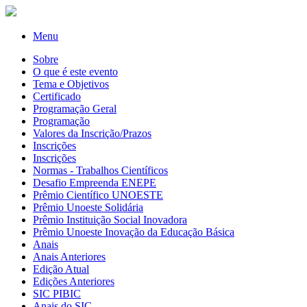
Menu
Sobre
O que é este evento
Tema e Objetivos
Certificado
Programação Geral
Programação
Valores da Inscrição/Prazos
Inscrições
Inscrições
Normas - Trabalhos Científicos
Desafio Empreenda ENEPE
Prêmio Científico UNOESTE
Prêmio Unoeste Solidária
Prêmio Instituição Social Inovadora
Prêmio Unoeste Inovação da Educação Básica
Anais
Anais Anteriores
Edição Atual
Edições Anteriores
SIC PIBIC
Anais do SIC