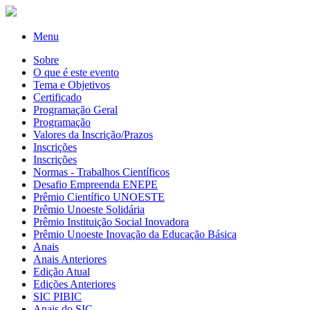
Menu
Sobre
O que é este evento
Tema e Objetivos
Certificado
Programação Geral
Programação
Valores da Inscrição/Prazos
Inscrições
Inscrições
Normas - Trabalhos Científicos
Desafio Empreenda ENEPE
Prêmio Científico UNOESTE
Prêmio Unoeste Solidária
Prêmio Instituição Social Inovadora
Prêmio Unoeste Inovação da Educação Básica
Anais
Anais Anteriores
Edição Atual
Edições Anteriores
SIC PIBIC
Anais do SIC