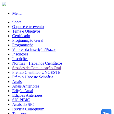
Menu
Sobre
O que é este evento
Tema e Objetivos
Certificado
Programação Geral
Programação
Valores da Inscrição/Prazos
Inscrições
Inscrições
Normas - Trabalhos Científicos
Sessões de Comunicação Oral
Prêmio Científico UNOESTE
Prêmio Unoeste Solidária
Anais
Anais Anteriores
Edição Atual
Edições Anteriores
SIC PIBIC
Anais do SIC
Revista Colloquium
Transporte