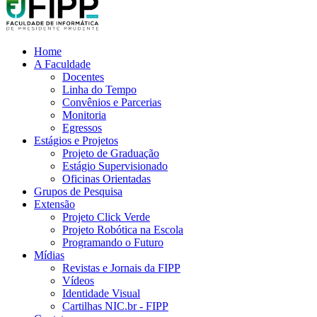
Home
A Faculdade
Docentes
Linha do Tempo
Convênios e Parcerias
Monitoria
Egressos
Estágios e Projetos
Projeto de Graduação
Estágio Supervisionado
Oficinas Orientadas
Grupos de Pesquisa
Extensão
Projeto Click Verde
Projeto Robótica na Escola
Programando o Futuro
Mídias
Revistas e Jornais da FIPP
Vídeos
Identidade Visual
Cartilhas NIC.br - FIPP